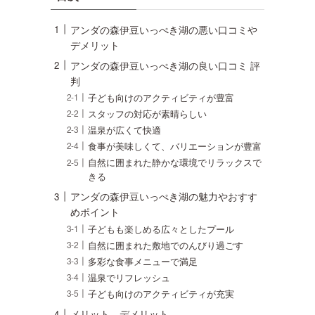
アンダの森伊豆いっぺき湖の悪い口コミや
デメリット
アンダの森伊豆いっぺき湖の良い口コミ 評
判
子ども向けのアクティビティが豊富
スタッフの対応が素晴らしい
温泉が広くて快適
食事が美味しくて、バリエーションが豊富
自然に囲まれた静かな環境でリラックスで
きる
アンダの森伊豆いっぺき湖の魅力やおすす
めポイント
子どもも楽しめる広々としたプール
自然に囲まれた敷地でのんびり過ごす
多彩な食事メニューで満足
温泉でリフレッシュ
子ども向けのアクティビティが充実
メリット、デメリット