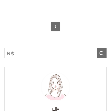
1
Elly